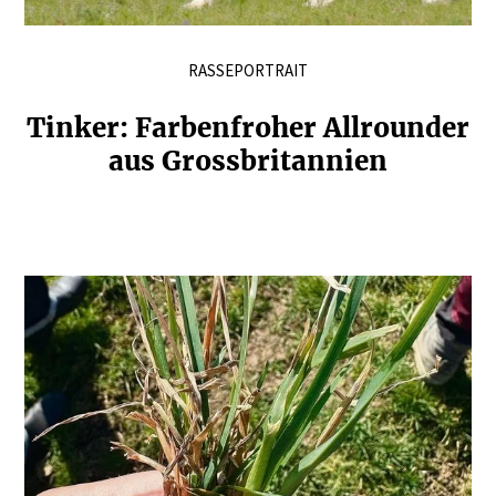
RASSEPORTRAIT
Tinker: Farben­froher Allrounder
aus Gross­bri­tannien