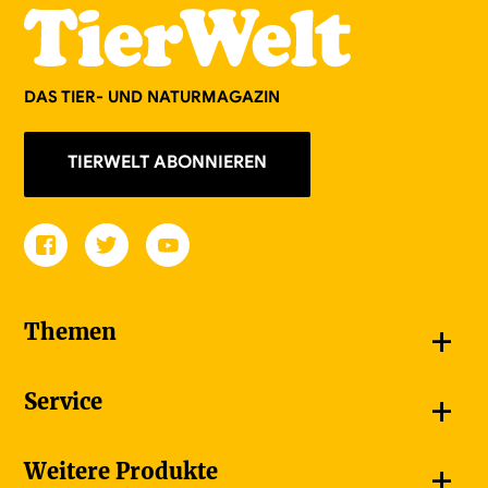
DAS TIER- UND NATURMAGAZIN
TIERWELT ABONNIEREN
+
Themen
Schnappschüsse
+
Service
Goldener Schmetterling
Unsere Bildergalerien
Jetzt abonnieren
+
Weitere Produkte
Unsere Videos
Adressänderung melden