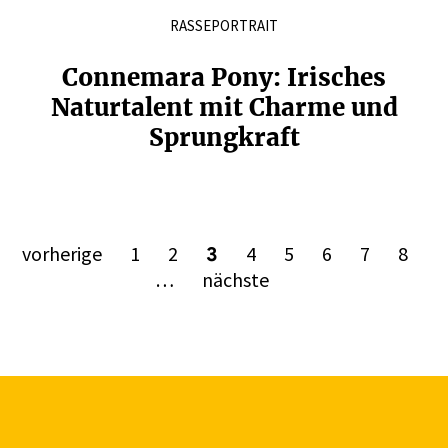
RASSEPORTRAIT
Connemara Pony: Irisches
Natur­talent mit Charme und
Sprung­kraft
vorherige
1
2
4
5
6
7
8
3
…
nächste