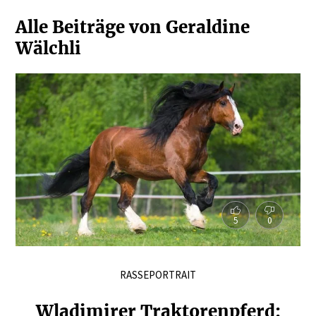
Alle Beiträge von Geraldine
Wälchli
5
0
RASSEPORTRAIT
Wladi­mirer Trakto­ren­pferd: