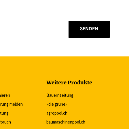
SENDEN
Weitere Produkte
nieren
Bauernzeitung
rung melden
«die grüne»
itung
agropool.ch
rbruch
baumaschinenpool.ch