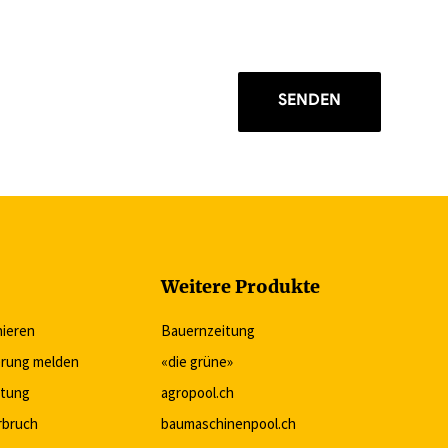
SENDEN
Weitere Produkte
nieren
Bauernzeitung
rung melden
«die grüne»
itung
agropool.ch
rbruch
baumaschinenpool.ch