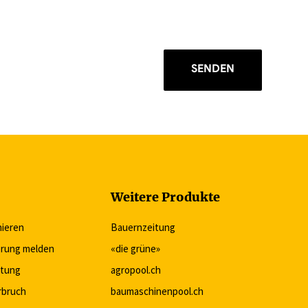
SENDEN
Weitere Produkte
nieren
Bauernzeitung
rung melden
«die grüne»
itung
agropool.ch
rbruch
baumaschinenpool.ch