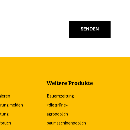
SENDEN
Weitere Produkte
nieren
Bauernzeitung
rung melden
«die grüne»
itung
agropool.ch
rbruch
baumaschinenpool.ch