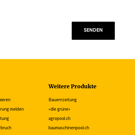
SENDEN
Weitere Produkte
nieren
Bauernzeitung
rung melden
«die grüne»
itung
agropool.ch
rbruch
baumaschinenpool.ch