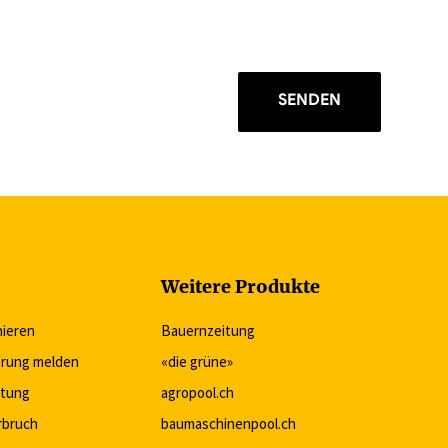
SENDEN
Weitere Produkte
nieren
Bauernzeitung
rung melden
«die grüne»
itung
agropool.ch
rbruch
baumaschinenpool.ch