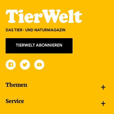
DAS TIER- UND NATURMAGAZIN
TIERWELT ABONNIEREN
+
Themen
Schnappschüsse
+
Service
Goldener Schmetterling
Unsere Bildergalerien
Jetzt abonnieren