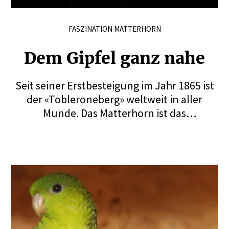
FASZINATION MATTERHORN
Dem Gipfel ganz nahe
Seit seiner Erstbesteigung im Jahr 1865 ist
der «Tobleroneberg» weltweit in aller
Munde. Das Matterhorn ist das
Wahrzeichen der Schweiz – und zugleich
einer der tödlichsten Berge der Welt. Auf
der Hörnlihütte lässt sich das Bergsteiger-
Mekka aus nächster Nähe erleben.