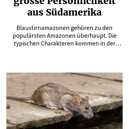
grosse Persön­lichkeit
aus Südamerika
Blaustirnamazonen gehören zu den
populärsten Amazonen überhaupt. Die
typischen Charakteren kommen in der
Natur in unterschiedlichen Lebensräumen
vor und wurden früher in grossem Stil
importiert. Heute wird die Art allerdings in
der Schweiz nicht mehr häufig gezüchtet.
Es sind laute Vögel, deren Haltung
tolerante Nachbarn erfordert.