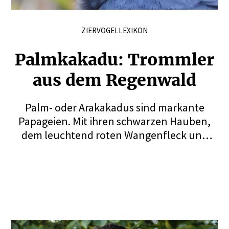
ZIERVOGELLEXIKON
Palmkakadu: Trommler
aus dem Regenwald
Palm- oder Arakakadus sind markante
Papageien. Mit ihren schwarzen Hauben,
dem leuchtend roten Wangenfleck und
ihren langsamen, teils ruckartigen
Bewegungen wirken sie urtümlich. Sie
werden nur von wenigen Züchtern
weltweit gehalten und sind nur selten in
Zoos zu sehen. Die Zucht dieser Raritäten
ist anspruchsvoll, gelingt Spezialisten aber