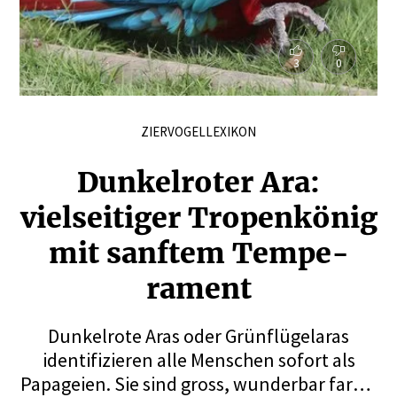
3
0
ZIERVOGELLEXIKON
Dunkel­roter Ara:
vielsei­tiger Tropen­könig
mit sanftem Tempe­
rament
Dunkelrote Aras oder Grünflügelaras
identifizieren alle Menschen sofort als
Papageien. Sie sind gross, wunderbar farbig