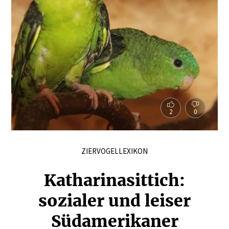
2
0
ZIERVOGELLEXIKON
Katha­rina­sittich:
sozialer und leiser
Südame­ri­kaner