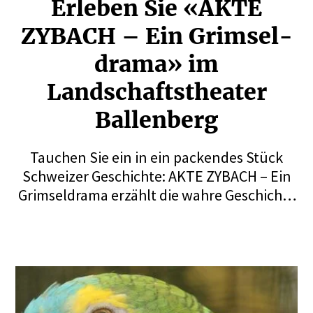
Erleben Sie «AKTE
ZYBACH – Ein Grimsel­
drama» im
Landschafts­theater
Ballenberg
Tauchen Sie ein in ein packendes Stück
Schweizer Geschichte: AKTE ZYBACH – Ein
Grimseldrama erzählt die wahre Geschichte
von Peter Zybach, dem erfolgreichen Wirt
des Grimsel-Hospizes, dessen Ehrgeiz,
Gewinnsucht und verhängnisvolle
Entscheidungen ihn ins Verderben führen.
Ein fesselndes Freilichttheater vor der
einzigartigen Kulisse des Ballenbergs.