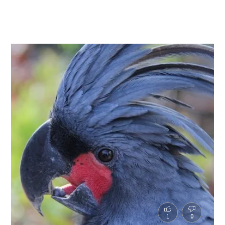
und lautstark. Die Südamerikaner gehören
zu den grössten Papageien überhaupt, die
von Panama im Norden Lateinamerikas bis
nach Argentinien im Süden vorkommen.
Unter Menschenobhut sind sie selten und
wurden immer stiefmütterlich behandelt.
1
0