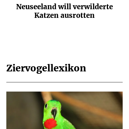
Neuseeland will verwil­derte
Katzen ausrotten
Ziervo­gel­le­xikon