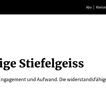
Abo
Kleina
ige Stiefel­geiss
el Engagement und Aufwand. Die widerstandsfähige