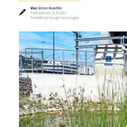
Von
Simon Koechlin
Publiziert am 31.07.2017
TierWelt bei Google bevorzugen