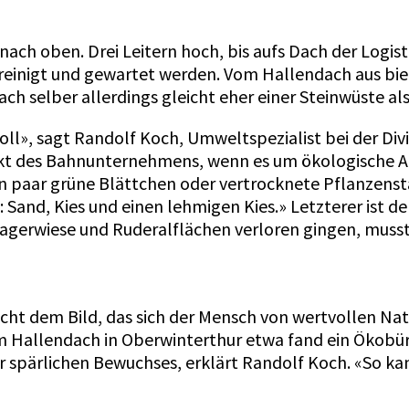
ach oben. Drei Leitern hoch, bis aufs Dach der Logist
inigt und gewartet werden. Vom Hallendach aus bietet
ach selber allerdings gleicht eher einer Steinwüste al
», sagt Randolf Koch, Umweltspe­zialist bei der Divis
ojekt des Bahnunternehmens, wenn es um ökologische 
ein paar grüne Blättchen oder vertrocknete Pflanzenst
Sand, Kies und einen lehmigen Kies.» Letzterer ist de
Magerwiese und Ruderalflächen verloren gingen, muss
icht dem Bild, das sich der Mensch von wertvollen Na
m Hallendach in Oberwinterthur etwa fand ein Ökobür
her spärlichen Bewuchses, erklärt Randolf Koch. «So 