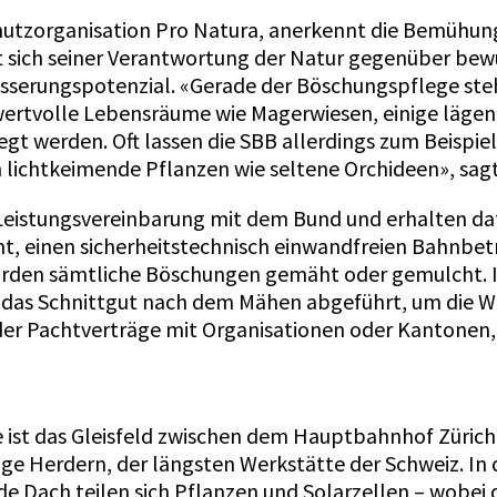
chutzorganisation Pro Natura, anerkennt die Bemühu
ich seiner Verantwortung der Natur gegenüber bewuss
sserungspotenzial. «Gerade der Böschungspflege stehe
wertvolle Lebensräume wie Magerwiesen, einige lägen
gt werden. Oft lassen die SBB allerdings zum Beispiel
 lichtkeimende Pflanzen wie seltene Orchideen», sagt
Leistungsvereinbarung mit dem Bund und erhalten dafü
mmt, einen sicherheitstechnisch einwandfreien Bahnbet
rden sämtliche Böschungen gemäht oder gemulcht. I
rn das Schnittgut nach dem Mähen abgeführt, um die 
er Pachtverträge mit Organisationen oder Kantonen,
ist das Gleisfeld zwischen dem Hauptbahnhof Zürich 
age Herdern, der längsten Werkstätte der Schweiz. In
 Dach teilen sich Pflanzen und Solarzellen – wobe