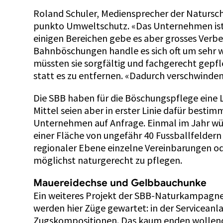
Roland Schuler, Mediensprecher der Naturs
punkto Umweltschutz. «Das Unternehmen ist s
einigen Bereichen gebe es aber grosses Verbe
Bahnböschungen handle es sich oft um sehr 
müssten sie sorgfältig und fachgerecht gepfle
statt es zu entfernen. «Dadurch verschwinden
Die SBB haben für die Böschungspflege eine 
Mittel seien aber in erster Linie dafür besti
Unternehmen auf Anfrage. Einmal im Jahr wü
einer Fläche von ungefähr 40 Fussballfelde
regionaler Ebene einzelne Vereinbarungen od
möglichst naturgerecht zu pflegen.
Mauereidechse und Gelbbauchunke
Ein weiteres Projekt der SBB-Naturkampagne 
werden hier Züge gewartet: in der Serviceanl
Zugskompositionen. Das kaum enden wollende