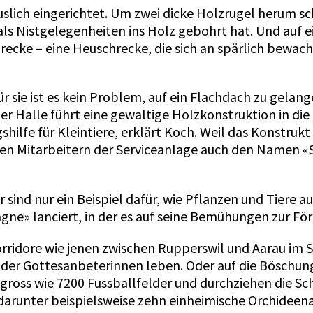
äuslich eingerichtet. Um zwei dicke Holz­rugel herum 
ls Nistgelegenheiten ins Holz gebohrt hat. Und auf ei
chrecke – eine Heuschrecke, die sich an spärlich bewa
r sie ist es kein Problem, auf ein Flachdach zu gelan
der Halle führt eine gewaltige Holzkonstruktion in die
ilfe für Kleintiere, erklärt Koch. Weil das Konstrukt 
den Mitarbeitern der Serviceanlage auch den Namen «
sind nur ein Beispiel dafür, wie Pflanzen und Tiere 
ne» lanciert, in der es auf seine Bemühungen zur Fö
orridore wie jenen zwischen Rupperswil und Aarau im S
oder Gottesanbeterinnen leben. Oder auf die Böschun
gross wie 7200 Fussballfelder und durchziehen die Sch
darunter beispielsweise zehn einheimische Orchideena