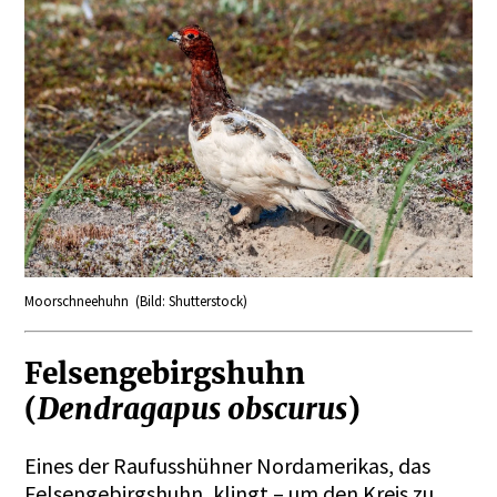
Moorschneehuhn (Bild: Shutterstock)
Felsengebirgshuhn
(
Dendragapus obscurus
)
Eines der Raufusshühner Nordamerikas, das
Felsengebirgshuhn, klingt – um den Kreis zu