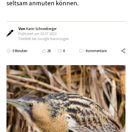
seltsam anmuten können.
Von
Karin Schneeberger
Publiziert am 02.07.2023
TierWelt bei Google bevorzugen
3 Minuten
26
0
Kommentare