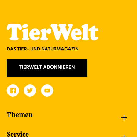
DAS TIER- UND NATURMAGAZIN
TIERWELT ABONNIEREN
+
Themen
Schnappschüsse
+
Service
Goldener Schmetterling