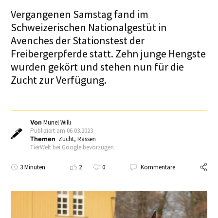
Vergangenen Samstag fand im
Schweizerischen Nationalgestüt in
Avenches der Stationstest der
Freibergerpferde statt. Zehn junge Hengste
wurden gekört und stehen nun für die
Zucht zur Verfügung.
Von
Muriel Willi
Publiziert am 06.03.2023
Themen
Zucht
,
Rassen
TierWelt bei Google bevorzugen
3 Minuten
2
0
Kommentare