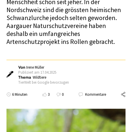
Menschheit schon seit jeher. In der
Nordschweiz sind die grössten heimischen
Schwanzlurche jedoch selten geworden.
Aargauer Naturschutzvereine haben
deshalb ein umfangreiches
Artenschutzprojekt ins Rollen gebracht.
Von
Irene Müller
Publiziert am 17.04.2025
Thema
Wildtiere
TierWelt bei Google bevorzugen
6 Minuten
3
0
Kommentare