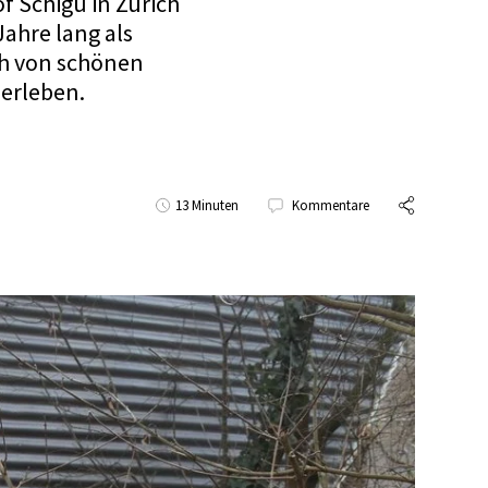
f Schigu in Zürich
Jahre lang als
ch von schönen
erleben.
13 Minuten
Kommentare