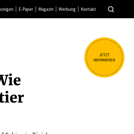
nzeigen
E-Paper
Magazin
Werbung
Kontakt
JETZT
ABONNIEREN
Wie
tier