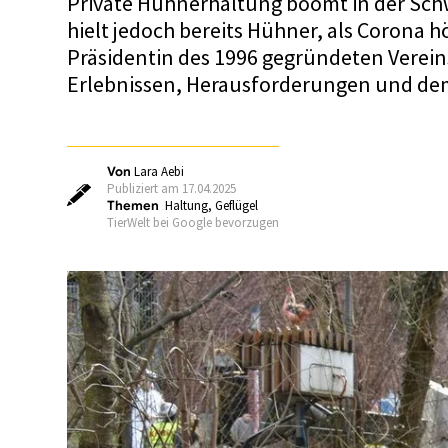
Private Hühnerhaltung boomt in der Schw
hielt jedoch bereits Hühner, als Corona hö
Präsidentin des 1996 gegründeten Verein
Erlebnissen, Herausforderungen und dem
Von
Lara Aebi
Publiziert am 17.04.2025
Themen
Haltung
,
Geflügel
TierWelt bei Google bevorzugen