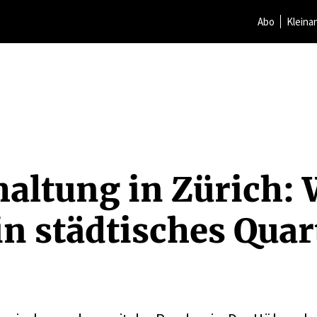
Abo
Kleina
haltung in Zürich: 
n städti­sches Quar