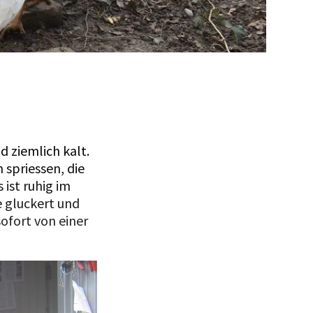
Da Zaungäste
d ziemlich kalt.
 spriessen, die
 ist ruhig im
e gluckert und
sofort von einer