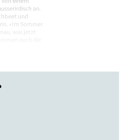
t von einem
usserirdisch an.
chbeet und
erin. «Im Sommer
enau, was jetzt
kommen auch die
?