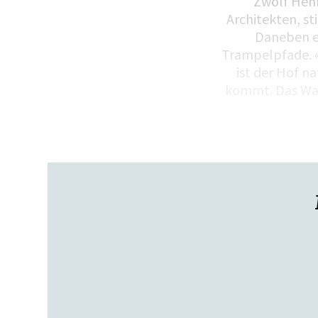
Zwölf Henn
Architekten, st
Daneben e
Trampelpfade. «
ist der Hof na
kommt. Das Was