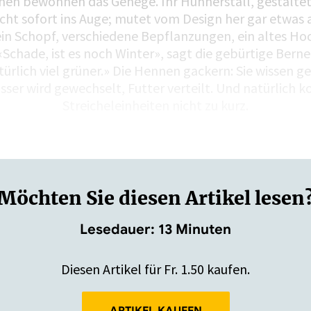
en bewohnen das Gehege. Ihr Hühnerstall, gestalte
icht sofort ins Auge; mutet vom Design her gar etwas a
in Schopf, verschiedene Bepflanzungen, ein altes Ho
Schade, ist es noch Winter», sagt die gebürtige Bern
türlich viel grüner.» Die Hennen gackern: Sie wissen g
ser wird gewechselt, Futter verteilt. Und natürlich 
Streicheleinheiten nicht zu kurz.
Von ausserhalb des Zauns haben eine Mutter…
Möchten Sie diesen Artikel lesen
Lesedauer: 13 Minuten
Diesen Artikel für Fr. 1.50 kaufen.
ARTIKEL KAUFEN