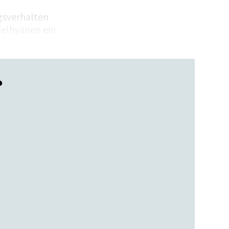
gsverhalten
pfelhyänen ein
?