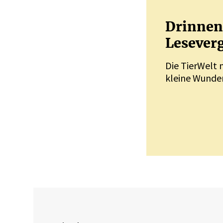
Drinnen 
Leseverg
Die TierWelt 
kleine Wunder