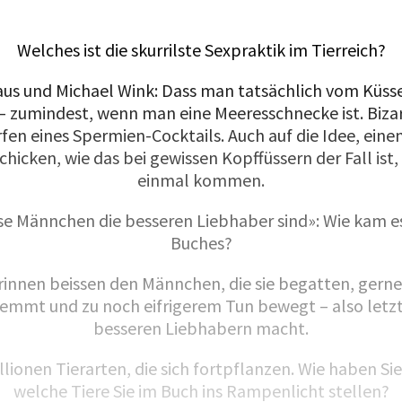
Welches ist die skurrilste Sexpraktik im Tierreich?
us und Michael Wink: Dass man tatsächlich vom Küs
 zumindest, wenn man eine Meeresschnecke ist. Biza
fen eines Spermien-Cocktails. Auch auf die Idee, eine
schicken, wie das bei gewissen Kopffüssern der Fall ist
einmal kommen.
 Männchen die besseren Liebhaber sind»: Wie kam es
Buches?
innen beissen den Männchen, die sie begatten, gerne
emmt und zu noch eifrigerem Tun bewegt – also letztl
besseren Liebhabern macht.
illionen Tierarten, die sich fortpflanzen. Wie haben Si
welche Tiere Sie im Buch ins Rampenlicht stellen?