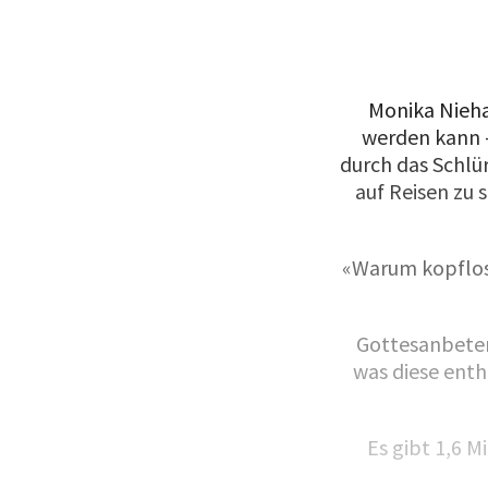
Monika Nieha
werden kann –
durch das Schlür
auf Reisen zu 
«Warum kopflose
Gottesanbeter
was diese enth
Es gibt 1,6 M