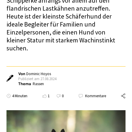
Schipperke anfangs vor allem auf den
flandrischen Lastkähnen anzutreffen.
Heute ist der kleinste Schäferhund der
ideale Begleiter für Familien und
Einzelpersonen, die einen Hund von
kleiner Statur mit starkem Wachinstinkt
suchen.
Von
Dominic Hoyos
Publiziert am 27.08.2024
Thema
Rassen
4 Minuten
1
0
Kommentare