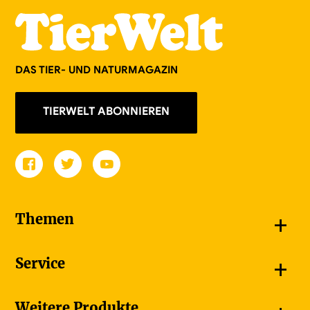
DAS TIER- UND NATURMAGAZIN
TIERWELT ABONNIEREN
+
Themen
Schnappschüsse
+
Service
Goldener Schmetterling
Unsere Bildergalerien
Jetzt abonnieren
Weitere Produkte
Unsere Videos