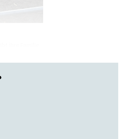
bt ihre Familie
?