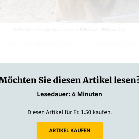
Die Kunekune-Schweine faszinieren viele B&B-Gäste. (Bild: Lara Aebi)
at Tilda verschiedenste Menschen – schliesslich betrei
auf ihrem Anwesen, zu dem drei Häuser…
Möchten Sie diesen Artikel lesen
Lesedauer: 6 Minuten
Diesen Artikel für Fr. 1.50 kaufen.
ARTIKEL KAUFEN