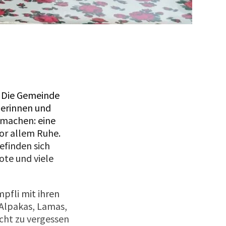
Der Sitzplatz
. Die Gemeinde
nerinnen und
l machen: eine
or allem Ruhe.
efinden sich
te und viele
pfli mit ihren
 Alpakas, Lamas,
cht zu vergessen