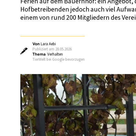
Ferien auf dem Bauernhof: ein Angebot, d
Hofbetreibenden jedoch auch viel Aufwan
einem von rund 200 Mitgliedern des Vere
Von
Lara Aebi
Publiziert am 28.05.2026
Thema
Verhalten
TierWelt bei Google bevorzugen