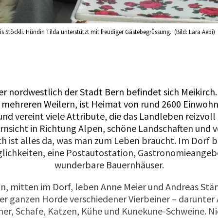
s Stöckli. Hündin Tilda unterstützt mit freudiger Gästebegrüssung. (Bild: Lara Aebi)
r nordwestlich der Stadt Bern befindet sich Meikirch
 mehreren Weilern, ist Heimat von rund 2600 Einwoh
d vereint viele Attribute, die das Landleben reizvol
rnsicht in Richtung Alpen, schöne Landschaften und v
 ist alles da, was man zum Leben braucht. Im Dorf b
lichkeiten, eine Postautostation, Gastronomieangebo
wunderbare Bauernhäuser.
n, mitten im Dorf, leben Anne Meier und Andreas Stäm
er ganzen Horde verschiedener Vierbeiner – darunter
er, Schafe, Katzen, Kühe und Kunekune-Schweine. Ni