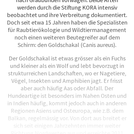
werden durch die Stiftung KORA intensiv
beobachtet und ihre Verbreitung dokumentiert.
Doch seit etwa 15 Jahren haben die Spezialisten
für Raubtierökologie und Wildtiermanagement
noch einen weiteren Beutegreifer auf dem
Schirm: den Goldschakal (Canis aureus).
Der Goldschakal ist etwas grösser als ein Fuchs
und kleiner als ein Wolf und lebt bevorzugt in
strukturreichen Landschaften, wo er Nagetiere,
Vögel, Insekten und Amphibien jagt. Er frisst
aber auch häufig Aas oder Abfall. Der
Hundeartige ist besonders im Nahen Osten und
in Indien häufig, kommt jedoch auch in anderen
Regionen Asiens und Osteuropa, wie z.B. dem
Balkan, regelmässig vor. Von dort aus breitet er
sich seit einigen Jahrzehnten immer weiter
Richtung Nordwesten aus und erreichte 2011