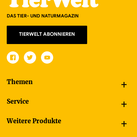
DAS TIER- UND NATURMAGAZIN
TIERWELT ABONNIEREN
+
Themen
Schnappschüsse
+
Service
Goldener Schmetterling
Unsere Bildergalerien
Jetzt abonnieren
+
Weitere Produkte
Unsere Videos
Adressänderung melden
Unsere Dossiers
Ferienumleitung
Bauernzeitung