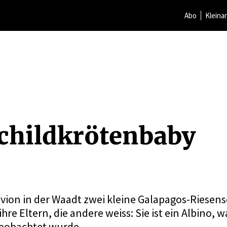
Abo
Kleina
child­krö­tenbaby
vion in der Waadt zwei kleine Galapagos-Riesens
re Eltern, die andere weiss: Sie ist ein Albino, w
beobachtet wurde.