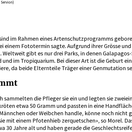
e Servion)
sind im Rahmen eines Artenschutzprogramms geboren,
 einem Fototermin sagte. Aufgrund ihrer Grösse und ih
g. Weltweit gibt es nur drei Parks, in denen Galapago
 und im Tropiquarium. Bei dieser Art ist die Geburt e
ere, da beide Elternteile Träger einer Genmutation s
timmt
h sammelten die Pfleger sie ein und legten sie zweiei
röten etwa 50 Gramm und passten in eine Handfläche.
 Männchen oder Weibchen handle, könne noch nicht g
e sie mit einem Pfotenhieb zerquetschen», so Morel.
a 30 Jahre alt und haben gerade die Geschlechtsreife