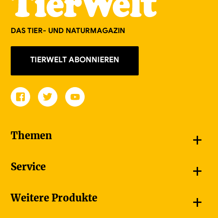
DAS TIER- UND NATURMAGAZIN
TIERWELT ABONNIEREN
+
Themen
Schnappschüsse
+
Service
Goldener Schmetterling
Unsere Bildergalerien
Jetzt abonnieren
+
Weitere Produkte
Unsere Videos
Adressänderung melden
Unsere Dossiers
Ferienumleitung
Bauernzeitung