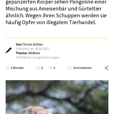
gepanzerten Körper sehen Pangoline einer
Mischung aus Ameisenbär und Gürteltier
ähnlich. Wegen ihren Schuppen werden sie
häufig Opfer von illegalem Tierhandel.
Von
Florian Böhlen
Publiziert am 30.08.2023
Thema
Wildtiere
TierWelt bei Google bevorzugen
2 Minuten
6
0
Kommentare