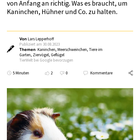
von Anfang an richtig. Was es braucht, um
Kaninchen, Hühner und Co. zu halten.
Von
Lars Lepperhoff
Publiziert am 30.08.2023
Themen
Kaninchen
,
Meerschweinchen
,
Tiere im
Garten
,
Ziervögel
,
Geflügel
TierWelt bei Google bevorzugen
5 Minuten
2
0
Kommentare