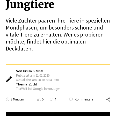
Jungtiere
Viele Züchter paaren ihre Tiere in speziellen
Mondphasen, um besonders schöne und
vitale Tiere zu erhalten. Wer es probieren
möchte, findet hier die optimalen
Deckdaten.
Von
Ursula Glauser
Publiziert am 21.01.2020
Aktualisiert am 08.10.2024 19:01
Thema
Zucht
TierWelt bei Google bevorzugen
3 Minuten
5
4
Kommentare