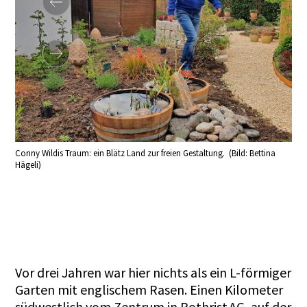
Conny Wildis Traum: ein Blätz Land zur freien Gestaltung. (Bild: Bettina
Im B
Hägeli)
Bett
Vor drei Jahren war hier nichts als ein L-förmiger
Garten mit englischem Rasen. Einen Kilometer
südwestlich vom Zentrum in Rothrist AG, auf der