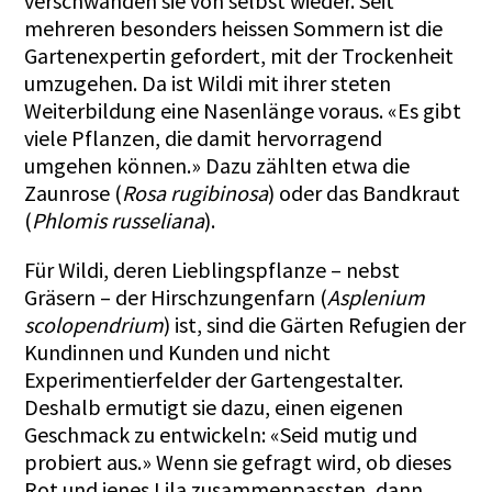
verschwänden sie von selbst wieder. Seit
mehreren besonders heissen Sommern ist die
Gartenexpertin gefordert, mit der Trockenheit
umzugehen. Da ist Wildi mit ihrer steten
Weiterbildung eine Nasenlänge voraus. «Es gibt
viele Pflanzen, die damit hervorragend
umgehen können.» Dazu zählten etwa die
Zaunrose (
Rosa rugibinosa
) oder das Bandkraut
(
Phlomis russeliana
).
Für Wildi, deren Lieblingspflanze – nebst
Gräsern – der Hirschzungenfarn (
Asplenium
scolopendrium
) ist, sind die Gärten Refugien der
Kundinnen und Kunden und nicht
Experimentierfelder der Gartengestalter.
Deshalb ermutigt sie dazu, einen eigenen
Geschmack zu entwickeln: «Seid mutig und
probiert aus.» Wenn sie gefragt wird, ob dieses
Rot und jenes Lila zusammenpassten, dann