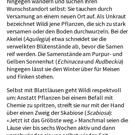
hingegen wandern und suchen ihren
Wunschstandort selbst: Sie tauchen durch
Versamung an einem neuen Ort auf. Als Unkraut
bezeichnet Wildi jene Pflanzen, die sich zu stark
versamen oder den Boden durchwurzeln. Bei der
Akelei (
Aquilegia
) etwa schneidet sie die
verwelkten Blütenstände ab, bevor die Samen
reif werden. Die Samenstände am Purpur- und
Gelben Sonnenhut (
Echinacea
und
Rudbeckia
)
hingegen lässt sie den Winter über für Meisen
und Finken stehen.
Selbst mit Blattläusen geht Wildi respektvoll
um: Anstatt Pflanzen bei einem Befall mit
Chemie zu spritzen, streift sie nur mit der Hand
über einen Zweig der Skabiose (
Scabiosa
):
«Jetzt ist das Gröbste weg.» Manchmal seien die
Läuse vier bis sechs Wochen aktiv und dann