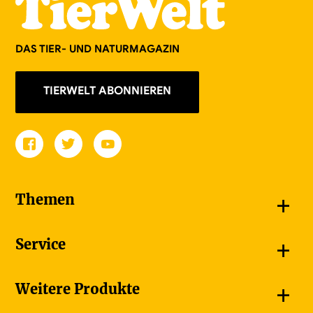
DAS TIER- UND NATURMAGAZIN
TIERWELT ABONNIEREN
+
Themen
Schnappschüsse
+
Service
Goldener Schmetterling
Unsere Bildergalerien
Jetzt abonnieren
+
Weitere Produkte
Unsere Videos
Adressänderung melden
Unsere Dossiers