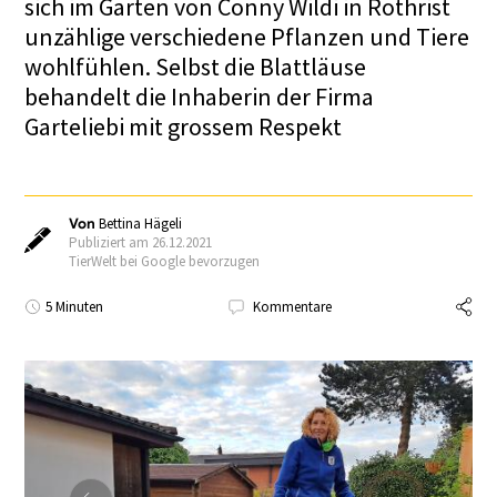
sich im Garten von Conny Wildi in Rothrist
unzählige verschiedene Pflanzen und Tiere
wohlfühlen. Selbst die Blattläuse
behandelt die Inhaberin der Firma
Garteliebi mit grossem Respekt
Von
Bettina Hägeli
Publiziert am 26.12.2021
TierWelt bei Google bevorzugen
5 Minuten
Kommentare