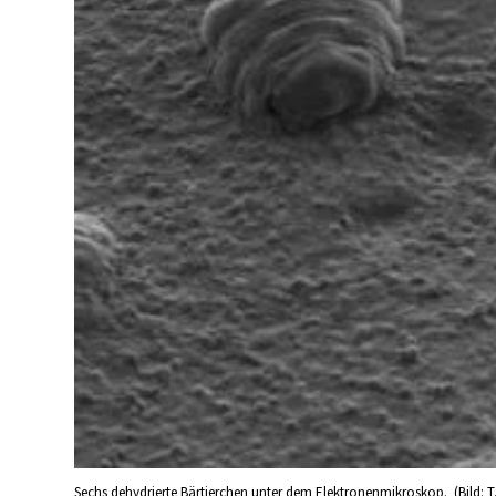
Sechs dehydrierte Bärtierchen unter dem Elektronenmikroskop. (Bild: T