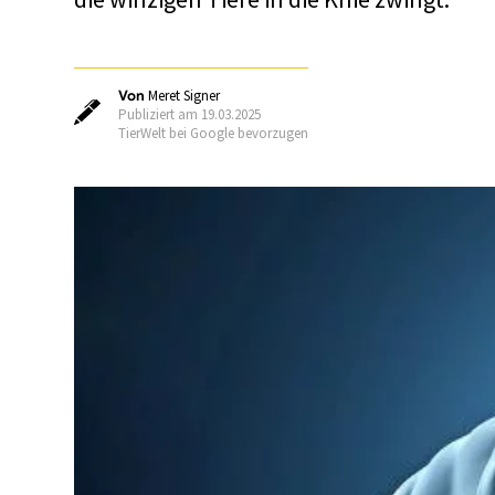
Von
Meret Signer
Publiziert am 19.03.2025
TierWelt bei Google bevorzugen