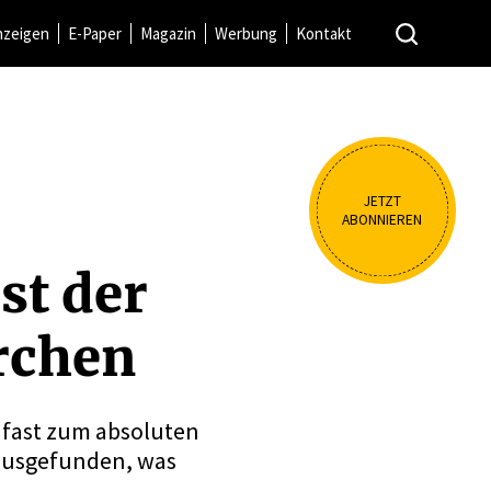
nzeigen
E-Paper
Magazin
Werbung
Kontakt
JETZT
ABONNIEREN
st der
rchen
s fast zum absoluten
rausgefunden, was