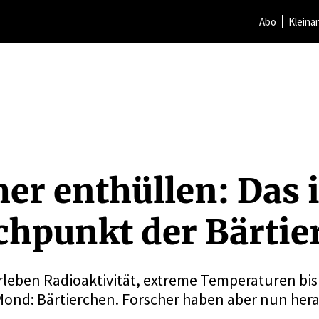
Abo
Kleina
er enthüllen: Das i
h­punkt der Bärtie
berleben Radioaktivität, extreme Temperaturen bi
 Mond: Bärtierchen. Forscher haben aber nun he