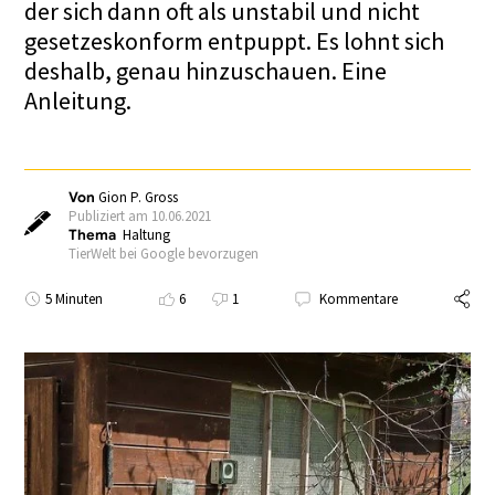
der sich dann oft als unstabil und nicht
gesetzeskonform entpuppt. Es lohnt sich
deshalb, genau hinzuschauen. Eine
Anleitung.
Von
Gion P. Gross
Publiziert am 10.06.2021
Thema
Haltung
TierWelt bei Google bevorzugen
5 Minuten
6
1
Kommentare