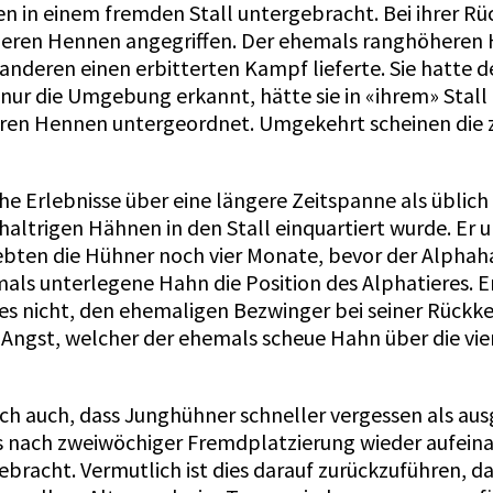
en in einem fremden Stall untergebracht. Bei ihrer Rü
deren Hennen angegriffen. Der ehemals ranghöheren 
 anderen einen erbitterten Kampf lieferte. Sie hatt
nur die Umgebung erkannt, hätte sie in «ihrem» Stall
ren Hennen untergeordnet. Umgekehrt scheinen die 
 Erlebnisse über eine längere Zeitspanne als üblich i
haltrigen Hähnen in den Stall einquartiert wurde. Er u
lebten die Hühner noch vier Monate, bevor der Alphaha
emals unterlegene Hahn die Position des Alphatieres.
s nicht, den ehemaligen Bezwinger bei seiner Rückkeh
e Angst, welcher der ehemals scheue Hahn über die vie
h auch, dass Junghühner schneller vergessen als au
s nach zweiwöchiger Fremdplatzierung wieder aufeinan
racht. Vermutlich ist dies darauf zurückzuführen, d