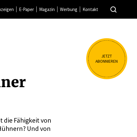
nzeigen
E-Paper
Magazin
Werbung
Kontakt
JETZT
ABONNIEREN
hner
t die Fähigkeit von
 Hühnern? Und von