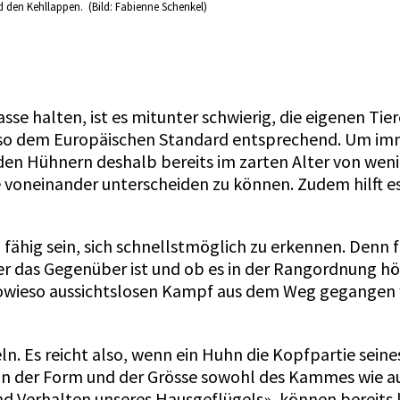
den Kehllappen. (Bild: Fabienne Schenkel)
sse halten, ist es mitunter schwierig, die eigenen Tie
also dem Europäischen Standard entsprechend. Um imm
en Hühnern deshalb bereits im zarten Alter von weni
e voneinander unterscheiden zu können. Zudem hilft e
ähig sein, sich schnellstmöglich zu erkennen. Denn f
er das Gegenüber ist und ob es in der Rangordnung höh
 sowieso aussichtslosen Kampf aus dem Weg gegangen
. Es reicht also, wenn ein Huhn die Kopfpartie seine
 in der Form und der Grösse sowohl des Kammes wie a
d Verhalten unseres Hausgeflügels», können bereits 