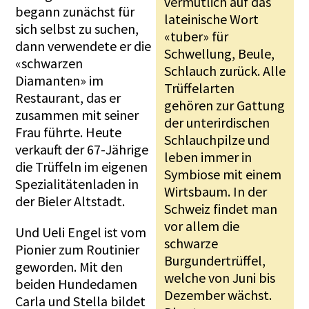
vermutlich auf das
begann zunächst für
lateinische Wort
sich selbst zu suchen,
«tuber» für
dann verwendete er die
Schwellung, Beule,
«schwarzen
Schlauch zurück. Alle
Diamanten» im
Trüffelarten
Restaurant, das er
gehören zur Gattung
zusammen mit seiner
der unterirdischen
Frau führte. Heute
Schlauchpilze und
verkauft der 67-Jährige
leben immer in
die Trüffeln im eigenen
Symbiose mit einem
Spezialitätenladen in
Wirtsbaum. In der
der Bieler Altstadt.
Schweiz findet man
vor allem die
Und Ueli Engel ist vom
schwarze
Pionier zum Routinier
Burgundertrüffel,
geworden. Mit den
welche von Juni bis
beiden Hundedamen
Dezember wächst.
Carla und Stella bildet