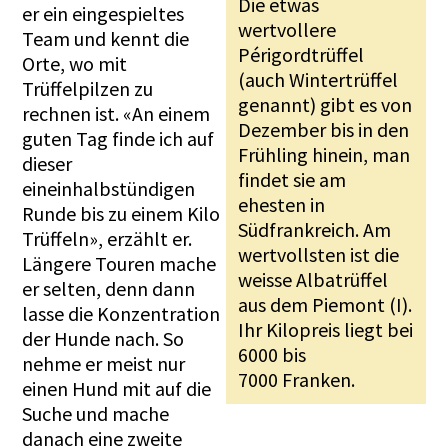
Die etwas
er ein eingespieltes
wertvollere
Team und kennt die
Périgordtrüffel
Orte, wo mit
(auch Wintertrüffel
Trüffelpilzen zu
genannt) gibt es von
rechnen ist. «An einem
Dezember bis in den
guten Tag finde ich auf
Frühling hinein, man
dieser
findet sie am
eineinhalbstündigen
ehesten in
Runde bis zu einem Kilo
Südfrankreich. Am
Trüffeln», erzählt er.
wertvollsten ist die
Längere Touren mache
weisse Albatrüffel
er selten, denn dann
aus dem Piemont (I).
lasse die Konzentration
Ihr Kilopreis liegt bei
der Hunde nach. So
6000 bis
nehme er meist nur
7000 Franken.
einen Hund mit auf die
Suche und mache
danach eine zweite