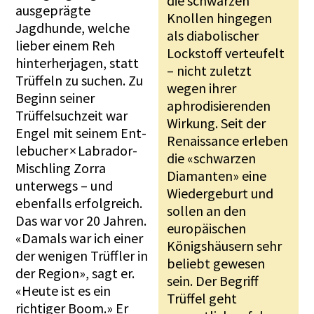
die schwarzen
ausgeprägte
Knollen hingegen
Jagdhunde, welche
als diabolischer
lieber einem Reh
Lockstoff verteufelt
hinterherjagen, statt
– nicht zuletzt
Trüffeln zu suchen. Zu
wegen ihrer
Beginn seiner
aphrodisierenden
Trüffelsuchzeit war
Wirkung. Seit der
Engel mit seinem Ent­
Renaissance erleben
lebucher × Labrador-
die «schwarzen
Mischling Zorra
Diamanten» eine
unterwegs – und
Wiedergeburt und
ebenfalls erfolgreich.
sollen an den
Das war vor 20 Jahren.
europäischen
«Damals war ich einer
Königshäusern sehr
der wenigen Trüffler in
beliebt gewesen
der Region», sagt er.
sein. Der Begriff
«Heute ist es ein
Trüffel geht
richtiger Boom.» Er