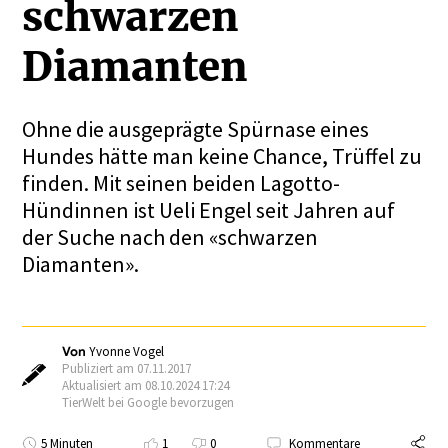
schwarzen
Diamanten
Ohne die ausgeprägte Spürnase eines
Hundes hätte man keine Chance, Trüffel zu
finden. Mit seinen beiden Lagotto-
Hündinnen ist Ueli Engel seit Jahren auf
der Suche nach den «schwarzen
Diamanten».
Von
Yvonne Vogel
Publiziert am 07.11.2017
Aktualisiert am 08.10.2024 17:24
TierWelt bei Google bevorzugen
5 Minuten
1
0
Kommentare