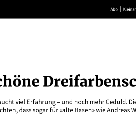
Abo
Kleina
chöne Dreifar­ben­
aucht viel Erfahrung – und noch mehr Geduld. Di
chten, dass sogar für «alte Hasen» wie Andreas W