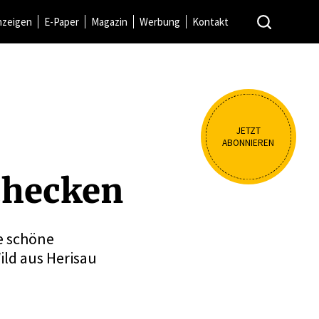
nzeigen
E-Paper
Magazin
Werbung
Kontakt
JETZT
ABONNIEREN
schecken
e schöne
ild aus Herisau