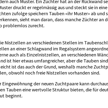
ern auch Muster. Ein Züchter hat an der Rückwand sei
ster druckt er regelmässig aus und steckt sie in eine 
hten zufolge speichern Tauben «ihr Muster» ab und si
erkennen, sieht man daran, dass manche Züchter an de
 problemlos zurecht.
 die Nistzellen an verschiedenen Stellen im Taubensch
zellen an einer Schlagwand im Regalsystem angeordnet
 gerne auch als Einzelnistzellen, an verschiedenen Wä
d ist hier etwas umfangreicher, aber die Tauben sin
eicht ist das auch der Grund, weshalb manche Zuchtp
en, obwohl noch freie Nistzellen vorhanden sind.
er Eingewöhnung der neuen Zuchtpaare kann durchaus
 Tauben eine wertvolle Struktur bieten, die für deutl
ut beginnt.