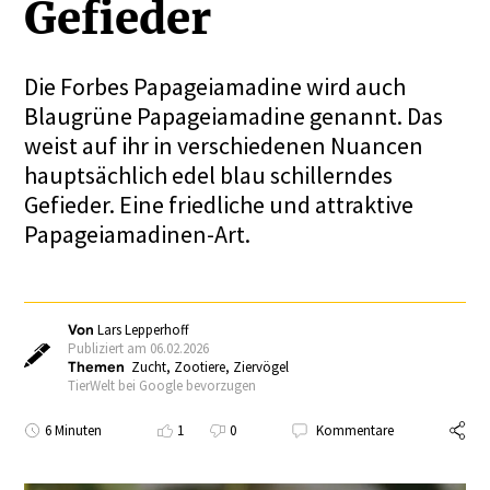
Gefieder
Die Forbes Papageiamadine wird auch
Blaugrüne Papageiamadine genannt. Das
weist auf ihr in verschiedenen Nuancen
hauptsächlich edel blau schillerndes
Gefieder. Eine friedliche und attraktive
Papageiamadinen-Art.
Von
Lars Lepperhoff
Publiziert am 06.02.2026
Themen
Zucht
,
Zootiere
,
Ziervögel
TierWelt bei Google bevorzugen
6 Minuten
1
0
Kommentare