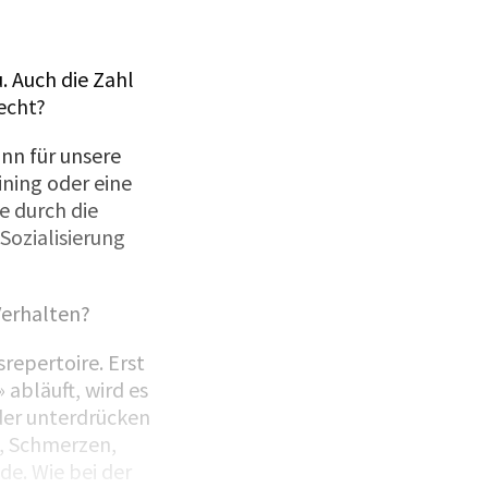
. Auch die Zahl
echt?
ann für unsere
ning oder eine
e durch die
Sozialisierung
Verhalten?
repertoire. Erst
 abläuft, wird es
der unterdrücken
g, Schmerzen,
e. Wie bei der