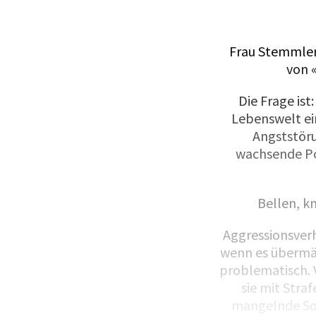
Frau Stemmler,
von 
Die Frage ist
Lebenswelt ei
Angststöru
wachsende Pop
Bellen, k
Aggressionsverh
wenn es übermäss
problematisch. 
sie mit Stra
mangelnde Soz