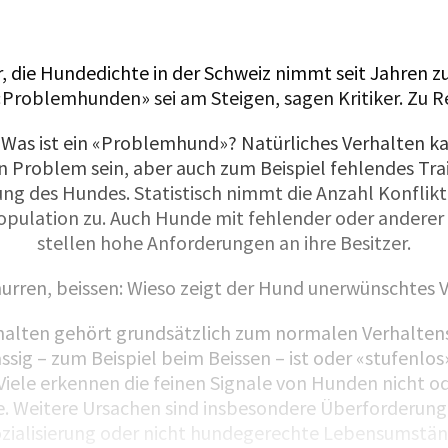
 die Hundedichte in der Schweiz nimmt seit Jahren zu
«Problemhunden» sei am Steigen, sagen Kritiker. Zu R
: Was ist ein «Problemhund»? Natürliches Verhalten k
n Problem sein, aber auch zum Beispiel fehlendes Trai
ng des Hundes. Statistisch nimmt die Anzahl Konflikt
ulation zu. Auch Hunde mit fehlender oder anderer 
stellen hohe Anforderungen an ihre Besitzer.
nurren, beissen: Wieso zeigt der Hund unerwünschtes 
alten gehört grundsätzlich zum normalen Verhaltens
ig – zum Beispiel beim Beissen – ist oder «stufenlos»
Viele erkennen die feinen Signale von Hunden nicht o
fe. Weitere Ursachen sind insbesondere Überforderun
ialisierung oder nicht hundegerechte Lebensumständ