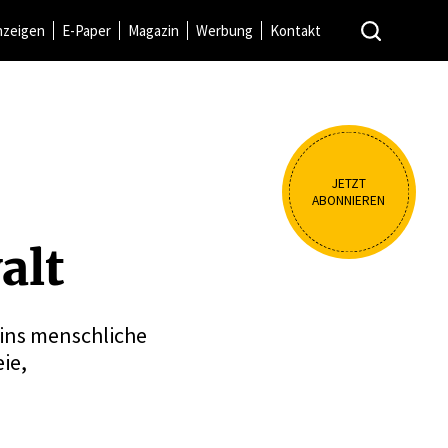
nzeigen
E-Paper
Magazin
Werbung
Kontakt
JETZT
ABONNIEREN
alt
 ins menschliche
ie,