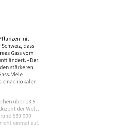
Die diesjähri
Pflanzen mit
r Schweiz, dass
dreas Gass vom
nft ändert. «Der
 den stärkeren
ass. Viele
ie nachlokalen
ichen über 13,5
duzent der Welt,
 rund 580'000
nicht einmal auf.