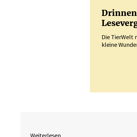
Drinnen 
Leseverg
Die TierWelt 
kleine Wunder
Weiterlesen