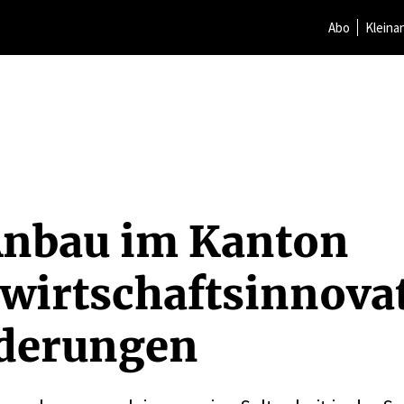
Abo
Kleina
Anbau im Kanton
irt­schafts­in­no­va
­de­rungen