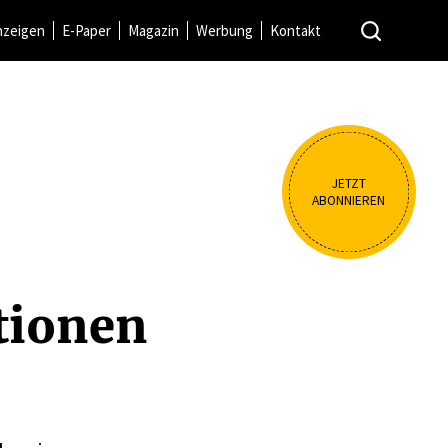
nzeigen
E-Paper
Magazin
Werbung
Kontakt
JETZT
ABONNIEREN
­tionen