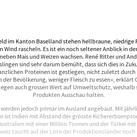
eld im Kanton Baselland stehen hellbraune, niedrige 
m Wind rascheln. Es ist ein noch seltener Anblick in de
neben Mais und Weizen wachsen. René Ritter und An
ingen sind sehr darum bemüht, dass sich dies in Zuku
anzlichen Proteinen ist gestiegen, nicht zuletzt durch
 der Bevölkerung, weniger Fleisch zu essen», erklärt G
egen auch grossen Wert auf Umweltschutz, weshalb s
Produkten Ausschau halten.
werden jedoch primär im Ausland angebaut. Mit jährl
n ist Indien mit Abstand der grösste Kichererbsenpro
Australien mit einer Million Tonnen und der Türkei mit
eiz taucht auf der Liste der Produktionsländer noch 