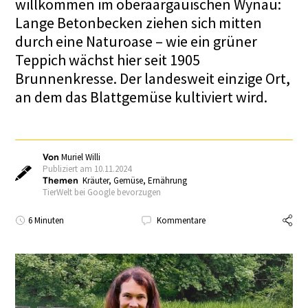
willkommen im oberaargauischen Wynau:
Lange Betonbecken ziehen sich mitten
durch eine Naturoase – wie ein grüner
Teppich wächst hier seit 1905
Brunnenkresse. Der landesweit einzige Ort,
an dem das Blattgemüse kultiviert wird.
Von
Muriel Willi
Publiziert am 10.11.2024
Themen
Kräuter
,
Gemüse
,
Ernährung
TierWelt bei Google bevorzugen
6 Minuten
Kommentare