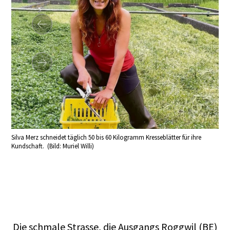
nigen
Silva Merz schneidet täglich 50 bis 60 Kilogramm Kresseblätter für ihre
Fisc
Kundschaft. (Bild: Muriel Willi)
Merz
Die schmale Strasse, die Ausgangs Roggwil (BE)