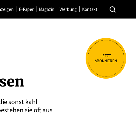
nzeigen
E-Paper
Magazin
Werbung
Kontakt
JETZT
ABONNIEREN
ssen
ie sonst kahl
stehen sie oft aus