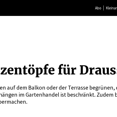
Abo
Kleina
zen­töpfe für Drau
en auf dem Balkon oder der Terrasse begrünen, d
ängen im Gartenhandel ist beschränkt. Zudem be
lbermachen.