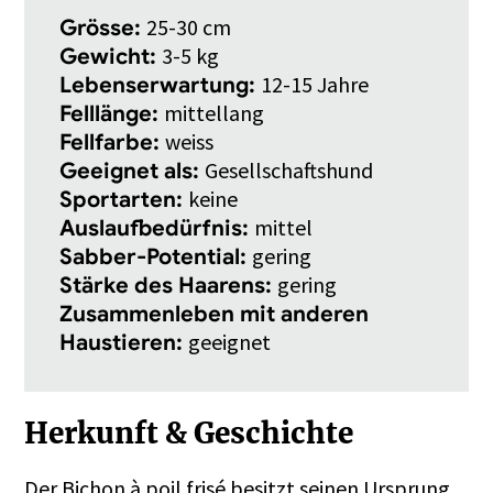
25-30 cm
Grösse:
3-5 kg
Gewicht:
12-15 Jahre
Lebenserwartung:
mittellang
Felllänge:
weiss
Fellfarbe:
Gesellschaftshund
Geeignet als:
keine
Sportarten:
mittel
Auslaufbedürfnis:
gering
Sabber-Potential:
gering
Stärke des Haarens:
Zusammenleben mit anderen
geeignet
Haustieren:
Herkunft & Geschichte
Der Bichon à poil frisé besitzt seinen Ursprung