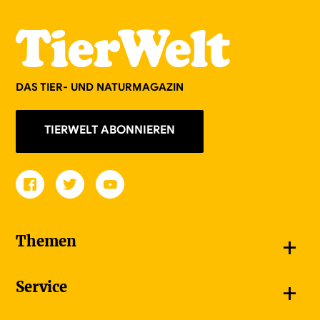
DAS TIER- UND NATURMAGAZIN
TIERWELT ABONNIEREN
+
Themen
Schnappschüsse
+
Service
Goldener Schmetterling
Unsere Bildergalerien
Jetzt abonnieren