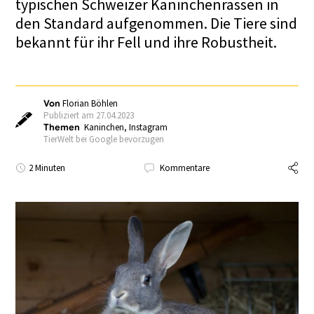
typischen Schweizer Kaninchenrassen in
den Standard aufgenommen. Die Tiere sind
bekannt für ihr Fell und ihre Robustheit.
Von
Florian Böhlen
Publiziert am 27.04.2023
Themen
Kaninchen
,
Instagram
TierWelt bei Google bevorzugen
2 Minuten
Kommentare