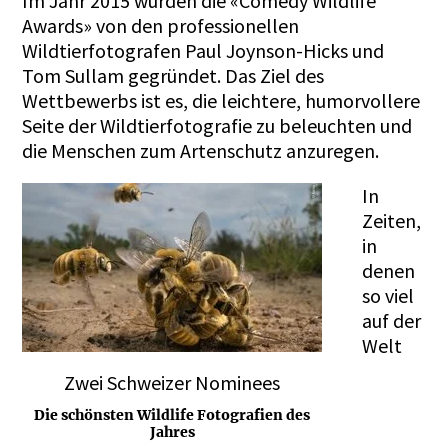
Im Jahr 2015 wurden die «Comedy Wildlife
Awards» von den professionellen
Wildtierfotografen Paul Joynson-Hicks und
Tom Sullam gegründet. Das Ziel des
Wettbewerbs ist es, die leichtere, humorvollere
Seite der Wildtierfotografie zu beleuchten und
die Menschen zum Artenschutz anzuregen.
In
Zeiten,
in
denen
so viel
auf der
Welt
Zwei Schweizer Nominees
Die schönsten Wildlife Fotografien des
Jahres