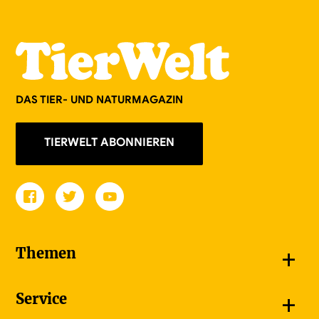
DAS TIER- UND NATURMAGAZIN
TIERWELT ABONNIEREN
+
Themen
Schnappschüsse
+
Service
Goldener Schmetterling