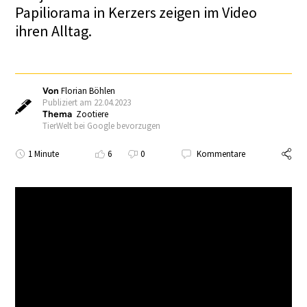
Papiliorama in Kerzers zeigen im Video
ihren Alltag.
Von
Florian Böhlen
Publiziert am 22.04.2023
Thema
Zootiere
TierWelt bei Google bevorzugen
1 Minute
6
0
Kommentare