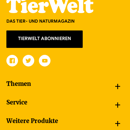
DAS TIER- UND NATURMAGAZIN
TIERWELT ABONNIEREN
+
Themen
Schnappschüsse
+
Service
Goldener Schmetterling
Unsere Bildergalerien
Jetzt abonnieren
+
Weitere Produkte
Unsere Videos
Adressänderung melden