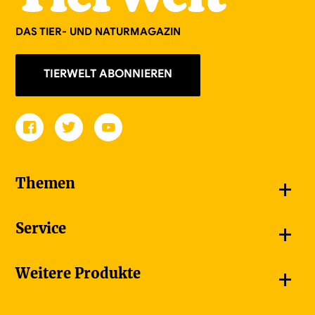
DAS TIER- UND NATURMAGAZIN
TIERWELT ABONNIEREN
+
Themen
Schnappschüsse
+
Service
Goldener Schmetterling
Unsere Bildergalerien
Jetzt abonnieren
+
Weitere Produkte
Unsere Videos
Adressänderung melden
Unsere Dossiers
Ferienumleitung
Bauernzeitung