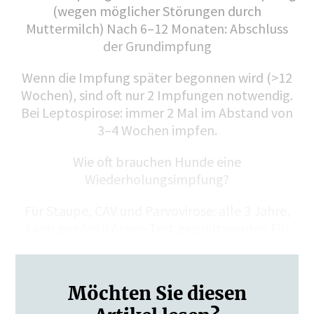
(wegen möglicher Störungen durch
Muttermilch) Nach 6–12 Monaten: Abschluss
der Grundimpfung
Wenn die Impfung später begonnen wird (>12
Wochen), sind oft nur 2 Impfungen notwendig.
Bei Leptospirose: immer 2 Mal im Abstand von
3–4 Wochen impfen.
Wie oft brauchen Hunde eine
Wiederholungsimpfung?
Für Staupe, CAV und Parvovirose: alle 3 Jahre,
kann per Antikörper-Test geprüft werden Für
Leptospirose und Zwingerhusten:…
Möchten Sie diesen