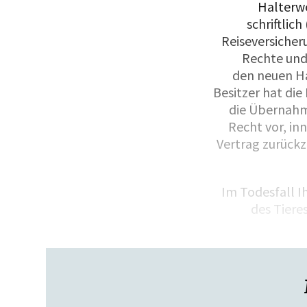
Halterwe
schriftlic
Reiseversicher
Rechte und
den neuen Ha
Besitzer hat die
die Übernahm
Recht vor, i
Vertrag zurückz
Im Todesfall I
des Tiere