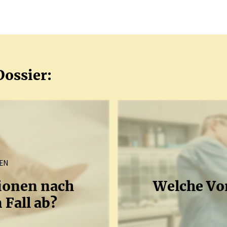
Dossier:
EN
ionen nach
Welche Vort
 Fall ab?