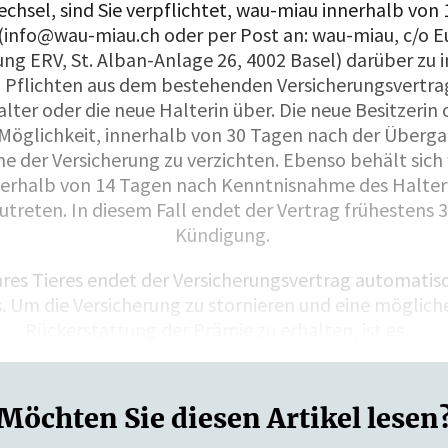
chsel, sind Sie verpflichtet, wau-miau innerhalb von
h (info@wau-miau.ch oder per Post an: wau-miau, c/o 
ung ERV, St. Alban-Anlage 26, 4002 Basel) darüber zu i
 Pflichten aus dem bestehenden Versicherungsvertra
lter oder die neue Halterin über. Die neue Besitzerin 
 Möglichkeit, innerhalb von 30 Tagen nach der Übergab
e der Versicherung zu verzichten. Ebenso behält sich
nnerhalb von 14 Tagen nach Kenntnisnahme des Halte
utreten. In diesem Fall endet der Vertrag frühestens 
Kündigung.
hres Tieres endet der Versicherungsvertrag automati
s. Um die Versicherung zu stornieren und eine mögliche
Rückerstattung der Prämie zu erhalten, ist es…
Möchten Sie diesen Artikel lesen