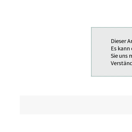
Dieser A
Es kann 
Sie uns
Verständ