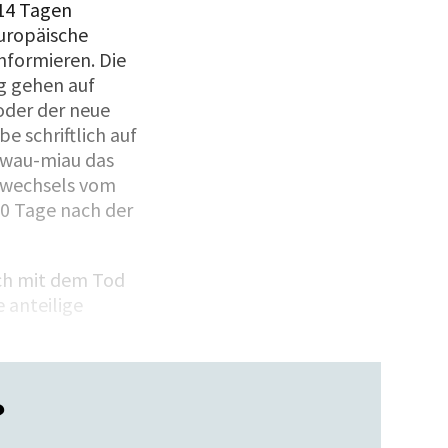
 14 Tagen
Europäische
nformieren. Die
g gehen auf
oder der neue
e schriftlich auf
 wau-miau das
rwechsels vom
30 Tage nach der
sch mit dem Tod
 anteilige
?