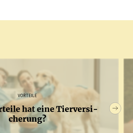
VORTEILE
eile hat eine Tierver­si­
cherung?