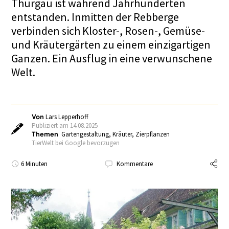
Thurgau ist während Jahrhunderten
entstanden. Inmitten der Rebberge
verbinden sich Kloster-, Rosen-, Gemüse-
und Kräutergärten zu einem einzigartigen
Ganzen. Ein Ausflug in eine verwunschene
Welt.
Von
Lars Lepperhoff
Publiziert am 14.08.2025
Themen
Gartengestaltung
,
Kräuter
,
Zierpflanzen
TierWelt bei Google bevorzugen
6 Minuten
Kommentare