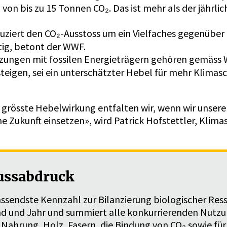
n von bis zu 15 Tonnen CO₂. Das ist mehr als der jährl
uziert den CO₂-Ausstoss um ein Vielfaches gegenüber
tig, betont der WWF.
zungen mit fossilen Energieträgern gehören gemäss 
teigen, sei ein unterschätzter Hebel für mehr Klima
die grösste Hebelwirkung entfalten wir, wenn wir unse
he Zukunft einsetzen», wird Patrick Hofstettler, Klim
ussabdruck
ssendste Kennzahl zur Bilanzierung biologischer Ressou
nd und Jahr und summiert alle konkurrierenden Nut
 Nahrung, Holz, Fasern, die Bindung von CO₂ sowie für