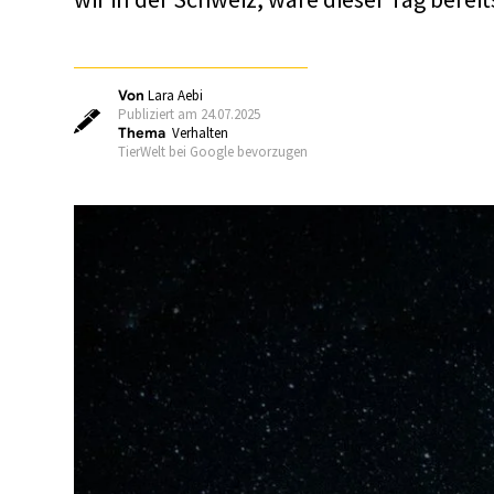
Von
Lara Aebi
Publiziert am 24.07.2025
Thema
Verhalten
TierWelt bei Google bevorzugen