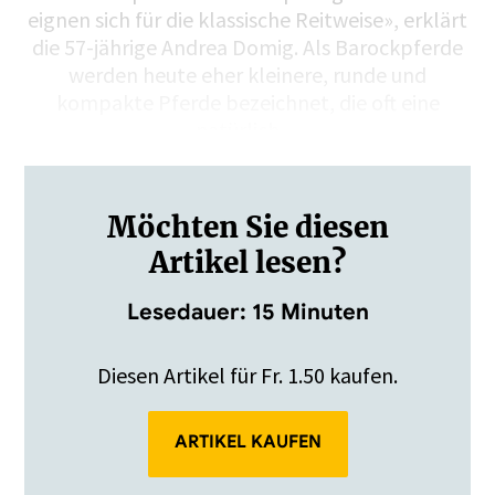
eignen sich für die klassische Reitweise», erklärt
die 57-jährige Andrea Domig. Als Barockpferde
werden heute eher kleinere, runde und
kompakte Pferde bezeichnet, die oft eine
natürlich…
Möchten Sie diesen
Artikel lesen?
Lesedauer: 15 Minuten
Diesen Artikel für Fr. 1.50 kaufen.
ARTIKEL KAUFEN