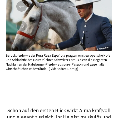
Barockpferde wie der Pura Raza Española prägten einst europäische Höfe
und Schlachtfelder. Heute züchten Schweizer Enthusiasten die eleganten
Nachfahren der Habsburger-Pferde – aus purer Passion und gegen alle
Cor
wirtschaftlichen Widerstände. (Bild: Andrea Domig)
Wälc
Schon auf den ersten Blick wirkt Alma kraftvoll
und elegant zugleich. Ihr Hals ist muskulös und