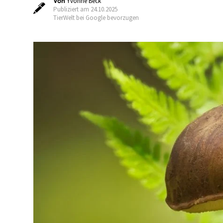
Von
Yvonne Beck
Publiziert am 24.10.2025
TierWelt bei Google bevorzugen