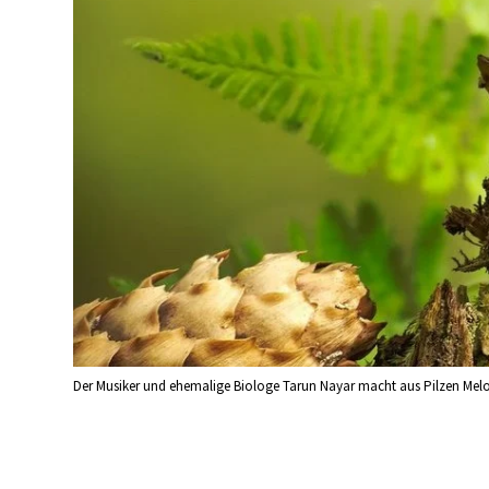
Der Musiker und ehemalige Biologe Tarun Nayar macht aus Pilzen Melod