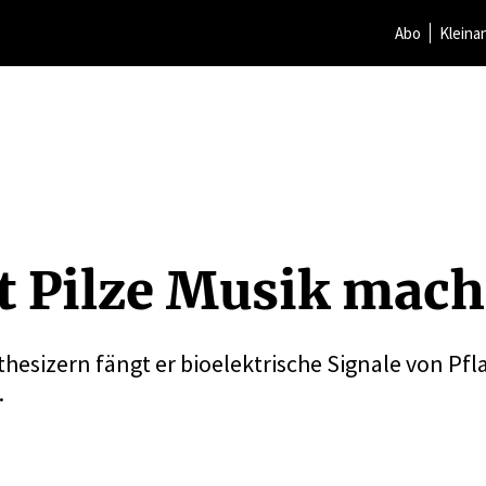
Abo
Kleina
t Pilze Musik mac
hesizern fängt er bioelektrische Signale von Pf
.