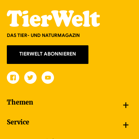
DAS TIER- UND NATURMAGAZIN
TIERWELT ABONNIEREN
+
Themen
Schnappschüsse
+
Service
Goldener Schmetterling
Unsere Bildergalerien
Jetzt abonnieren