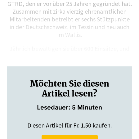
GTRD, den er vor über 25 Jahren gegründet hat.
Zusammen mit zirka vierzig ehrenamtlichen
Mitarbeitenden betreibt er sechs Stützpunkte
in der Deutschschweiz, im Tessin und neu auch
im Wallis.
Jährlich bewältigen sie über 600 Einsätze, und
es…
Möchten Sie diesen
Artikel lesen?
Lesedauer: 5 Minuten
Diesen Artikel für Fr. 1.50 kaufen.